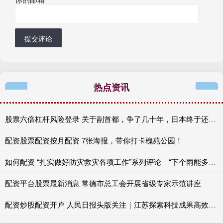
提交评论
热点资讯
股票六倍杠杆风险登录 关于副首都，争了几十年，日本终于还是走出了这一步
配资股票配资按月配资 7张海报，带你打卡槐苑公园！
如何配资 “扎实做好防灾救灾各项工作”系列评论｜“下个雨能多大”的认知偏差比洪水危险
配资平台股票最新消息 常德市总工会开展省级专家示范讲座
配资炒股配资开户 人民日报头版关注｜江苏探索科技成果高效转化应用新途径