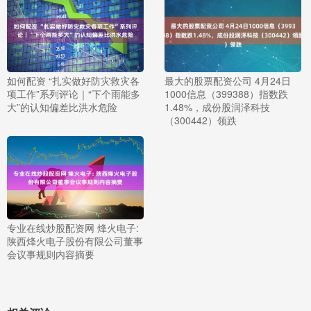
如何配资 “扎实做好防灾救灾各
最大的股票配资公司 4月24日
项工作”系列评论｜“下个雨能多
1000信息（399388）指数跌
大”的认知偏差比洪水危险
1.48%，成份股润泽科技
（300442）领跌
专业在线炒股配资网 烽火电子:
陕西烽火电子股份有限公司董事
会议事规则内容摘要